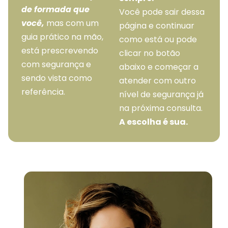
de formada que
Você pode sair dessa
você,
mas com um
página e continuar
guia prático na mão,
como está ou pode
está prescrevendo
clicar no botão
com segurança e
abaixo e começar a
sendo vista como
atender com outro
referência.
nível de segurança já
na próxima consulta.
A escolha é sua.