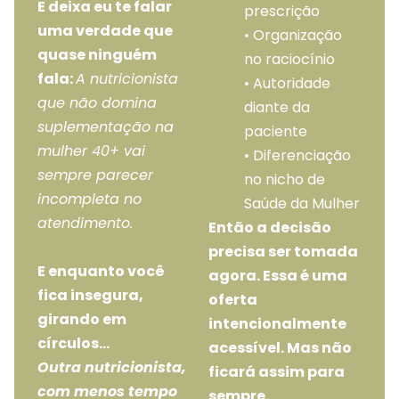
E deixa eu te falar
prescrição
uma verdade que
• Organização
quase ninguém
no raciocínio
fala:
A nutricionista
• Autoridade
que não domina
diante da
suplementação na
paciente
mulher 40+ vai
• Diferenciação
sempre parecer
no nicho de
incompleta no
Saúde da Mulher
atendimento.
Então a decisão
precisa ser tomada
E enquanto você
agora. Essa é uma
fica insegura,
oferta
girando em
intencionalmente
círculos…
acessível. Mas não
Outra nutricionista,
ficará assim para
com menos tempo
sempre.