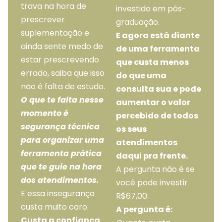
trava na hora de
investido em pós-
prescrever
graduação.
suplementação e
E agora está diante
ainda sente medo de
de uma ferramenta
estar prescrevendo
que custa menos
errado, saiba que isso
do que uma
não é falta de estudo.
consulta sua e pode
O que te falta nesse
aumentar o valor
momento é
percebido de todos
segurança técnica
os seus
para organizar uma
atendimentos
ferramenta prática
daqui pra frente.
que te guie na hora
A pergunta não é se
dos atendimentos.
você pode investir
E essa insegurança
R$67,00.
custa muito caro.
A pergunta é:
Custa a confiança