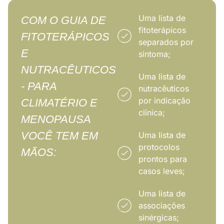
Uma lista de
COM O GUIA DE
fitoterápicos
FITOTERÁPICOS
separados por
E
sintoma;
NUTRACÊUTICOS
Uma lista de
- PARA
nutracêuticos
por indicação
CLIMATÉRIO E
clínica;
MENOPAUSA
VOCÊ TEM EM
Uma lista de
protocolos
MÃOS:
prontos para
casos leves;
Uma lista de
associações
sinérgicas;