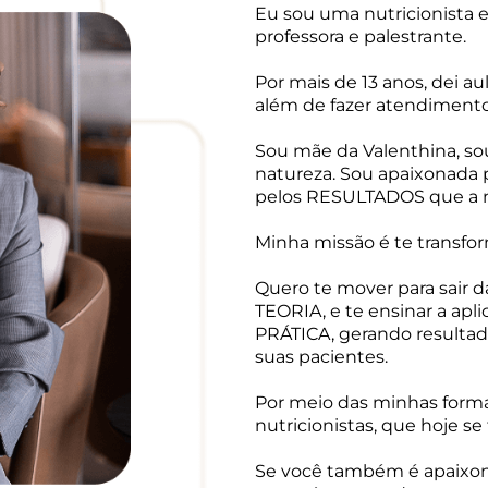
Eu sou uma nutricionista 
professora e palestrante.
Por mais de 13 anos, dei au
além de fazer
atendimento
Sou mãe da Valenthina, sou 
natureza. Sou apaixonada 
pelos RESULTADOS que a nu
Minha missão é te transf
Quero te mover para sair d
TEORIA, e te ensinar a apl
PRÁTICA, gerando resultad
suas pacientes.
Por meio das minhas forma
nutricionistas
, que hoje s
Se você também é apaixona