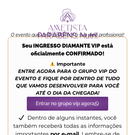
O evento que vai transformar a sua vida profissional!
PARABÉNS, Nutri!
Seu INGRESSO DIAMANTE VIP está
oficialmente CONFIRMADO!
Importante
ENTRE AGORA PARA O GRUPO VIP DO
EVENTO E FIQUE POR DENTRO DE TUDO
QUE VAMOS DESENVOLVER PARA VOCÊ
ATÉ O DIA DA CHEGADA!
Entrar no grupo vip agora
Dentro de alguns instantes, você
também receberá todas as informações
importantes
por e-mail
. Lembre-se de